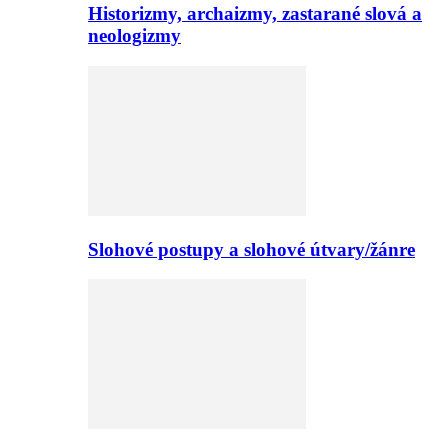
Historizmy, archaizmy, zastarané slová a
neologizmy
Slohové postupy a slohové útvary/žánre