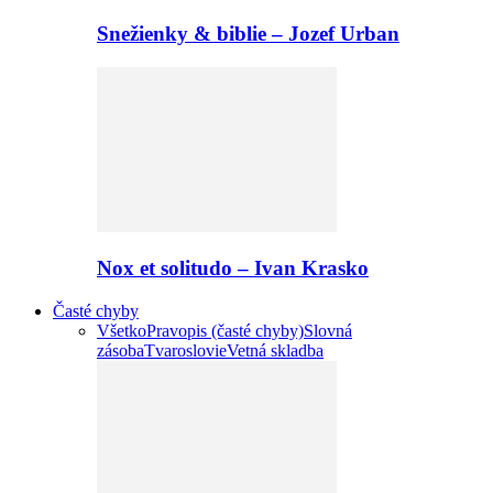
Snežienky & biblie – Jozef Urban
Nox et solitudo – Ivan Krasko
Časté chyby
Všetko
Pravopis (časté chyby)
Slovná
zásoba
Tvaroslovie
Vetná skladba