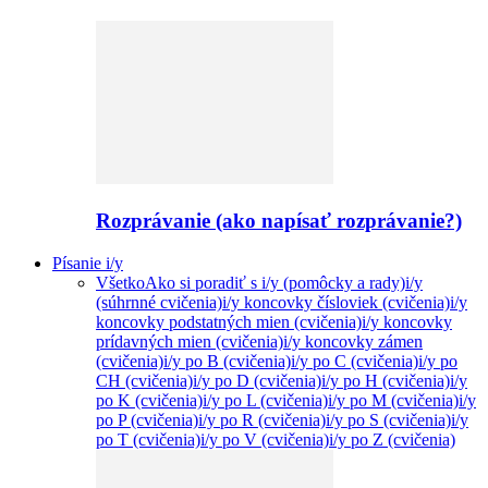
Rozprávanie (ako napísať rozprávanie?)
Písanie i/y
Všetko
Ako si poradiť s i/y (pomôcky a rady)
i/y
(súhrnné cvičenia)
i/y koncovky čísloviek (cvičenia)
i/y
koncovky podstatných mien (cvičenia)
i/y koncovky
prídavných mien (cvičenia)
i/y koncovky zámen
(cvičenia)
i/y po B (cvičenia)
i/y po C (cvičenia)
i/y po
CH (cvičenia)
i/y po D (cvičenia)
i/y po H (cvičenia)
i/y
po K (cvičenia)
i/y po L (cvičenia)
i/y po M (cvičenia)
i/y
po P (cvičenia)
i/y po R (cvičenia)
i/y po S (cvičenia)
i/y
po T (cvičenia)
i/y po V (cvičenia)
i/y po Z (cvičenia)