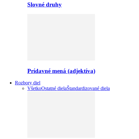
Slovné druhy
Prídavné mená (adjektíva)
Rozbory diel
Všetko
Ostatné diela
Štandardizované diela