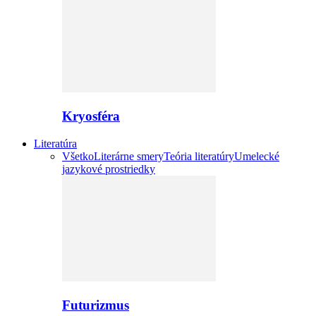
Kryosféra
Literatúra
Všetko
Literárne smery
Teória literatúry
Umelecké
jazykové prostriedky
Futurizmus