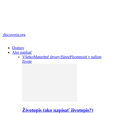
discoveria.org
Domov
Ako napísať
Všetko
Maturitné útvary/žánre
Písomnosti v našom
živote
Životopis (ako napísať životopis?)