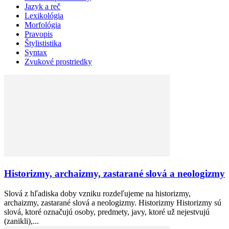
Jazyk a reč
Lexikológia
Morfológia
Pravopis
Štylististika
Syntax
Zvukové prostriedky
Historizmy, archaizmy, zastarané slová a neologizmy
Slová z hľadiska doby vzniku rozdeľujeme na historizmy,
archaizmy, zastarané slová a neologizmy. Historizmy Historizmy sú
slová, ktoré označujú osoby, predmety, javy, ktoré už nejestvujú
(zanikli),...