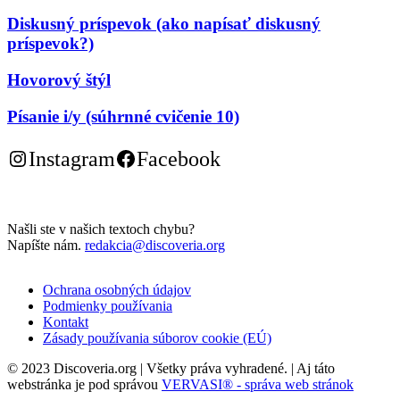
Diskusný príspevok (ako napísať diskusný
príspevok?)
Hovorový štýl
Písanie i/y (súhrnné cvičenie 10)
Instagram
Facebook
Našli ste v našich textoch chybu?
Napíšte nám.
redakcia@discoveria.org
Ochrana osobných údajov
Podmienky používania
Kontakt
Zásady používania súborov cookie (EÚ)
© 2023 Discoveria.org | Všetky práva vyhradené. | Aj táto
webstránka je pod správou
VERVASI® - správa web stránok