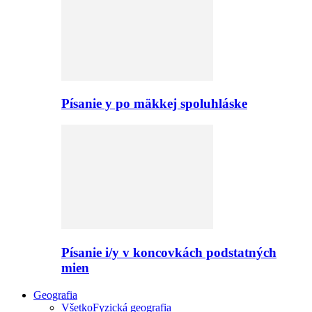
Písanie y po mäkkej spoluhláske
Písanie i/y v koncovkách podstatných
mien
Geografia
Všetko
Fyzická geografia