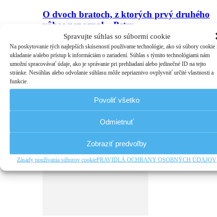
O dvoch bratoch, z ktorých prvý druhého
vôbec nepoznal – Peter…
Spravujte súhlas so súbormi cookie
Na poskytovanie tých najlepších skúseností používame technológie, ako sú súbory cookie
ukladanie a/alebo prístup k informáciám o zariadení. Súhlas s týmito technológiami nám
umožní spracovávať údaje, ako je správanie pri prehliadaní alebo jedinečné ID na tejto
stránke. Nesúhlas alebo odvolanie súhlasu môže nepriaznivo ovplyvniť určité vlastnosti a
funkcie.
Povoliť všetko
Odmietnuť
Až dozrieme – Milan Rúfus
Zobraziť predvoľby
Zásady používania súborov cookie
PRAVIDLÁ OCHRANY OSOBNÝCH ÚDAJOV