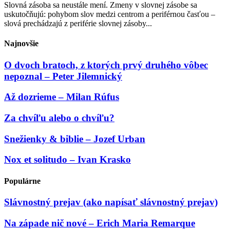
Slovná zásoba sa neustále mení. Zmeny v slovnej zásobe sa
uskutočňujú: pohybom slov medzi centrom a periférnou časťou –
slová prechádzajú z periférie slovnej zásoby...
Najnovšie
O dvoch bratoch, z ktorých prvý druhého vôbec
nepoznal – Peter Jilemnický
Až dozrieme – Milan Rúfus
Za chvíľu alebo o chvíľu?
Snežienky & biblie – Jozef Urban
Nox et solitudo – Ivan Krasko
Populárne
Slávnostný prejav (ako napísať slávnostný prejav)
Na západe nič nové – Erich Maria Remarque