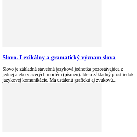
Slovo. Lexikálny a gramatický význam slova
Slovo je základná stavebná jazyková jednotka pozostávajúca z
jednej alebo viacerých morfém (písmen). Ide o základný prostriedok
jazykovej komunikácie. Má ustálenú grafickú aj zvukovú...