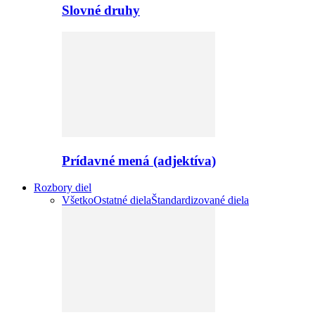
Slovné druhy
Prídavné mená (adjektíva)
Rozbory diel
Všetko
Ostatné diela
Štandardizované diela