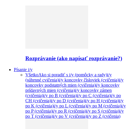
Rozprávanie (ako napísať rozprávanie?)
Písanie i/y
Všetko
Ako si poradiť s i/y (pomôcky a rady)
i/y
(súhrnné cvičenia)
i/y koncovky čísloviek (cvičenia)
i/y
koncovky podstatných mien (cvičenia)
i/y koncovky
prídavných mien (cvičenia)
i/y koncovky zámen
(cvičenia)
i/y po B (cvičenia)
i/y po C (cvičenia)
i/y po
CH (cvičenia)
i/y po D (cvičenia)
i/y po H (cvičenia)
i/y
po K (cvičenia)
i/y po L (cvičenia)
i/y po M (cvičenia)
i/y
po P (cvičenia)
i/y po R (cvičenia)
i/y po S (cvičenia)
i/y
po T (cvičenia)
i/y po V (cvičenia)
i/y po Z (cvičenia)