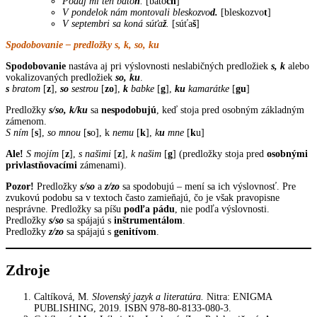
Podaj mi ten bato
h
.
[bato
ch
]
V pondelok nám montovali bleskozvo
d.
[bleskozvo
t
]
V septembri sa koná súťa
ž
.
[súťa
š
]
Spodobovanie – predložky s, k, so, ku
Spodobovanie
nastáva aj pri výslovnosti neslabičných predložiek
s, k
alebo
vokalizovaných predložiek
so, ku
.
s
bratom
[
z
],
so
sestrou
[
zo
],
k
babke
[
g
],
ku
kamarátke
[
gu
]
Predložky
s/so, k/ku
sa
nespodobujú
, keď stoja pred osobným základným
zámenom.
S ním
[
s
],
so mnou
[
s
o], k
nemu
[
k
],
k
u
mne
[
k
u]
Ale!
S mojím
[
z
],
s našimi
[
z
],
k našim
[
g
] (predložky stoja pred
osobnými
privlastňovacími
zámenami).
Pozor!
Predložky
s/so
a
z/zo
sa spodobujú – mení sa ich výslovnosť. Pre
zvukovú podobu sa v textoch často zamieňajú, čo je však pravopisne
nesprávne. Predložky sa píšu
podľa pádu
, nie podľa výslovnosti.
Predložky
s/so
sa spájajú s
inštrumentálom
.
Predložky
z/zo
sa spájajú s
genitívom
.
Zdroje
Caltíková, M.
Slovenský jazyk a literatúra.
Nitra: ENIGMA
PUBLISHING, 2019. ISBN 978-80-8133-080-3.