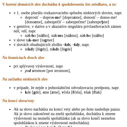
V koreni domácich slov dochádza k spodobovaniu len zriedkavo, a to:
v 1. osobe plurálu rozkazovacieho spôsobu niektorých slovies, napr.
doprosiť – dopro
s-m
e! [dopro
z
me], donosiť – donos-me!
[dono
z
me], zabezpečiť – zabezpečme! [zabezpe
ǯ
me]
v genitíve, v datíve a v akuzatíve singuláru privlastňovacích zámen
náš, váš
, napr.
ná
š-h
o [ná
ž
ho], ná
š-m
u [ná
ž
mu], ná
š-h
o [ná
ž
ho]
v slove ta
k-m
er [ta
g
mer]
v slovách obsahujúcich zložku
-kde, -kdy
, napr.
ni
kd
y [ňi
g
dy], ni
kd
e [ňi
g
de]
Na hraniciach dvoch slov
pri splývavej výslovnosti, napr.
po
d s
tromom
[pot stromom],
Na začiatku niektorých slov
v prípade, že nejde o jednoslabičnú odvodzovaciu predponu, napr.
k
de [
g
de],
s
me [
z
me],
v
čela [
f
čela],
v
šak [
f
šak]
Na konci slova/vety
Ak sa slovo nachádza na konci vety alebo po ňom nasleduje pauza.
Ak je slovo zakončené na znelú spoluhlásku, dochádza k zmene
výslovnosti na neznelú spoluhlásku (ak sa slovo končí neznelou
spoluhláskou k zmene výslovnosti nedochádza).