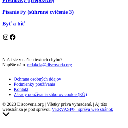
Predložky (prepozície)
Písanie i/y (súhrnné cvičenie 3)
Byť a biť
Instagram
Facebook
Našli ste v našich textoch chybu?
Napíšte nám.
redakcia@discoveria.org
Ochrana osobných údajov
Podmienky používania
Kontakt
Zásady používania súborov cookie (EÚ)
© 2023 Discoveria.org | Všetky práva vyhradené. | Aj táto
webstránka je pod správou
VERVASI® - správa web stránok