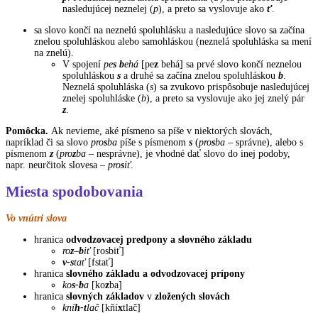
nasledujúcej neznelej (
p
), a preto sa vyslovuje ako
ť
.
sa slovo končí na neznelú spoluhlásku a nasledujúce slovo sa začína
znelou spoluhláskou alebo samohláskou (neznelá spoluhláska sa mení
na znelú).
V spojení
pe
s b
ehá
[pe
z
behá] sa prvé slovo končí neznelou
spoluhláskou
s
a druhé sa začína znelou spoluhláskou
b
.
Neznelá spoluhláska (
s
) sa zvukovo prispôsobuje nasledujúcej
znelej spoluhláske (
b
), a preto sa vyslovuje ako jej znelý pár
z
.
Pomôcka.
Ak nevieme, aké písmeno sa píše v niektorých slovách,
napríklad či sa slovo
pro
s
ba
píše s písmenom
s
(
pro
s
ba
– správne), alebo s
písmenom
z
(
pro
z
ba
– nesprávne), je vhodné dať slovo do inej podoby,
napr. neurčitok slovesa –
pro
s
iť
.
Miesta spodobovania
Vo vnútri slova
hranica
odvodzovacej predpony a slovného základu
ro
z
–
b
iť
[rosbiť]
v-s
tať
[fstať]
hranica
slovného základu a odvodzovacej prípony
ko
s-b
a
[ko
z
ba]
hranica
slovných základov
v
zložených slovách
kní
h-t
lač
[kňí
x
tlač]