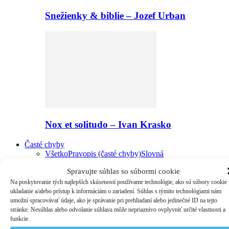
Snežienky & biblie – Jozef Urban
Nox et solitudo – Ivan Krasko
Časté chyby
Všetko
Pravopis (časté chyby)
Slovná
zásoba
Tvaroslovie
Vetná skladba
Spravujte súhlas so súbormi cookie
Na poskytovanie tých najlepších skúseností používame technológie, ako sú súbory cookie
ukladanie a/alebo prístup k informáciám o zariadení. Súhlas s týmito technológiami nám
umožní spracovávať údaje, ako je správanie pri prehliadaní alebo jedinečné ID na tejto
stránke. Nesúhlas alebo odvolanie súhlasu môže nepriaznivo ovplyvniť určité vlastnosti a
funkcie.