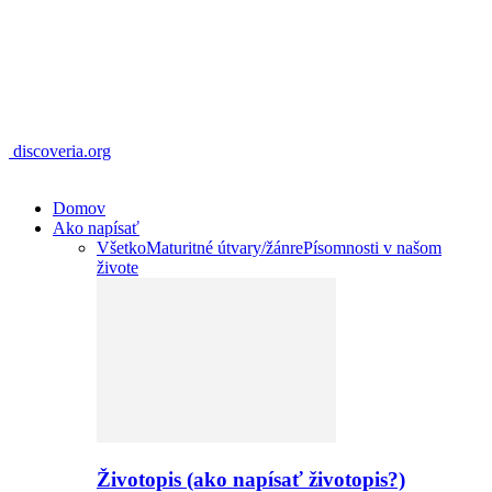
discoveria.org
Domov
Ako napísať
Všetko
Maturitné útvary/žánre
Písomnosti v našom
živote
Životopis (ako napísať životopis?)