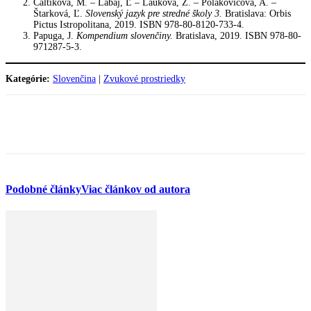
Caltíková, M. – Lábaj, Ľ – Lauková, Z. – Polakovičová, A. –
Štarková, Ľ.
Slovenský jazyk pre stredné školy 3.
Bratislava: Orbis
Pictus Istropolitana, 2019. ISBN 978-80-8120-733-4.
Papuga, J.
Kompendium slovenčiny.
Bratislava, 2019. ISBN 978-80-
971287-5-3.
Kategórie:
Slovenčina
|
Zvukové prostriedky
Facebook
WhatsApp
Podobné články
Viac článkov od autora