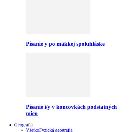
Písanie y po mäkkej spoluhláske
Písanie i/y v koncovkách podstatných
mien
Geografia
Všetko
Fyzická geografia