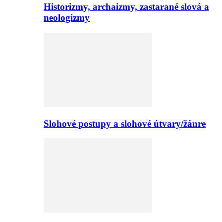
Historizmy, archaizmy, zastarané slová a
neologizmy
Slohové postupy a slohové útvary/žánre