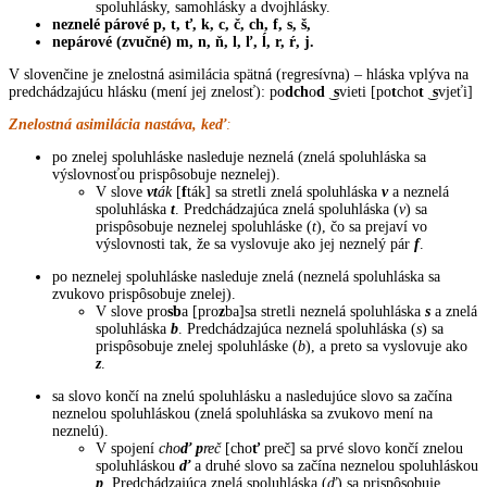
spoluhlásky, samohlásky a dvojhlásky.
neznelé párové p, t, ť, k, c, č, ch, f, s, š,
nepárové (zvučné) m, n, ň, l, ľ, ĺ, r, ŕ, j.
V slovenčine je znelostná asimilácia spätná (regresívna) – hláska vplýva na
predchádzajúcu hlásku (mení jej znelosť): po
dch
o
d
͜
s
vieti [po
t
cho
t
͜
s
vjeťi]
Znelostná asimilácia nastáva, keď
:
po znelej spoluhláske nasleduje neznelá (znelá spoluhláska sa
výslovnosťou prispôsobuje neznelej).
V slove
vt
ák
[
f
ták] sa stretli znelá spoluhláska
v
a neznelá
spoluhláska
t
. Predchádzajúca znelá spoluhláska (
v
) sa
prispôsobuje neznelej spoluhláske (
t
), čo sa prejaví vo
výslovnosti tak, že sa vyslovuje ako jej neznelý pár
f
.
po neznelej spoluhláske nasleduje znelá (neznelá spoluhláska sa
zvukovo prispôsobuje znelej).
V slove pro
sb
a [pro
z
ba]sa stretli neznelá spoluhláska
s
a znelá
spoluhláska
b
. Predchádzajúca neznelá spoluhláska (
s
) sa
prispôsobuje znelej spoluhláske (
b
), a preto sa vyslovuje ako
z
.
sa slovo končí na znelú spoluhlásku a nasledujúce slovo sa začína
neznelou spoluhláskou (znelá spoluhláska sa zvukovo mení na
neznelú).
V spojení
cho
ď p
reč
[cho
ť
preč] sa prvé slovo končí znelou
spoluhláskou
ď
a druhé slovo sa začína neznelou spoluhláskou
p
. Predchádzajúca znelá spoluhláska (
ď
) sa prispôsobuje