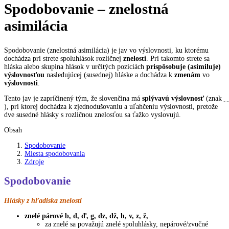
Spodobovanie – znelostná
asimilácia
Spodobovanie (znelostná asimilácia) je jav vo výslovnosti, ku ktorému
dochádza pri strete spoluhlások rozličnej
znelosti
. Pri takomto strete sa
hláska alebo skupina hlások v určitých pozíciách
prispôsobuje (asimiluje)
výslovnosťou
nasledujúcej (susednej) hláske a dochádza k
zmenám
vo
výslovnosti
.
Tento jav je zapríčinený tým, že slovenčina má
splývavú výslovnosť
(znak ͜
), pri ktorej dochádza k zjednodušovaniu a uľahčeniu výslovnosti, pretože
dve susedné hlásky s rozličnou znelosťou sa ťažko vyslovujú.
Obsah
Spodobovanie
Miesta spodobovania
Zdroje
Spodobovanie
Hlásky z hľadiska znelosti
znelé párové b, d, ď, g, dz, dž, h, v, z, ž,
za znelé sa považujú znelé spoluhlásky, nepárové/zvučné