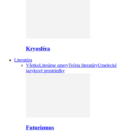
Kryosféra
Literatúra
Všetko
Literárne smery
Teória literatúry
Umelecké
jazykové prostriedky
Futurizmus