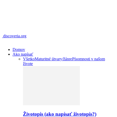
discoveria.org
Domov
Ako napísať
Všetko
Maturitné útvary/žánre
Písomnosti v našom
živote
Životopis (ako napísať životopis?)