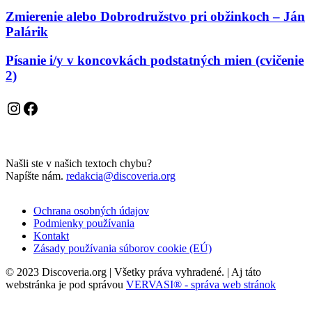
Zmierenie alebo Dobrodružstvo pri obžinkoch – Ján
Palárik
Písanie i/y v koncovkách podstatných mien (cvičenie
2)
Instagram
Facebook
Našli ste v našich textoch chybu?
Napíšte nám.
redakcia@discoveria.org
Ochrana osobných údajov
Podmienky používania
Kontakt
Zásady používania súborov cookie (EÚ)
© 2023 Discoveria.org | Všetky práva vyhradené. | Aj táto
webstránka je pod správou
VERVASI® - správa web stránok