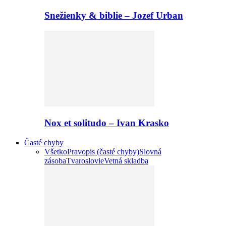
Snežienky & biblie – Jozef Urban
Nox et solitudo – Ivan Krasko
Časté chyby
Všetko
Pravopis (časté chyby)
Slovná
zásoba
Tvaroslovie
Vetná skladba