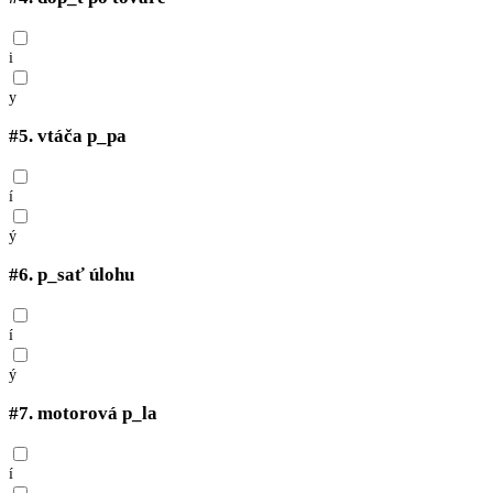
i
y
#5.
vtáča p_pa
í
ý
#6.
p_sať úlohu
í
ý
#7.
motorová p_la
í