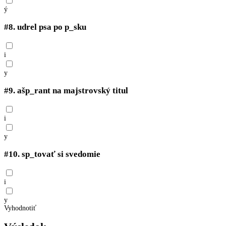
ý
#8.
udrel psa po p_sku
i
y
#9.
ašp_rant na majstrovský titul
i
y
#10.
sp_tovať si svedomie
i
y
Vyhodnotiť