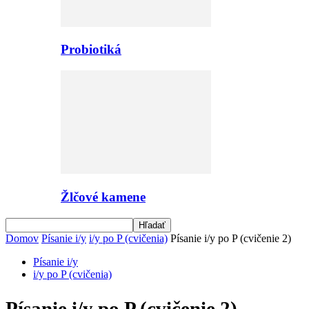
Probiotiká
Žlčové kamene
Domov
Písanie i/y
i/y po P (cvičenia)
Písanie i/y po P (cvičenie 2)
Písanie i/y
i/y po P (cvičenia)
Písanie i/y po P (cvičenie 2)