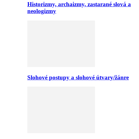
Historizmy, archaizmy, zastarané slová a
neologizmy
Slohové postupy a slohové útvary/žánre