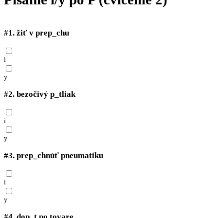
#1.
žiť v prep_chu
i
y
#2.
bezočivý p_tliak
i
y
#3.
prep_chnúť pneumatiku
i
y
#4.
dop_t po tovare