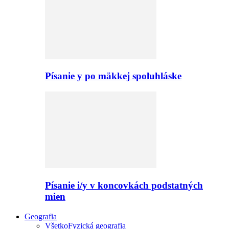
Písanie y po mäkkej spoluhláske
Písanie i/y v koncovkách podstatných
mien
Geografia
Všetko
Fyzická geografia