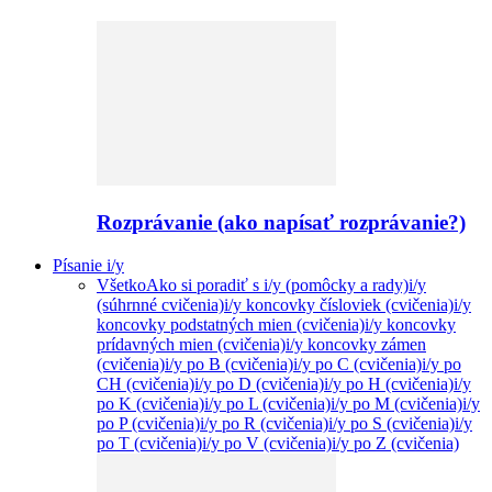
Rozprávanie (ako napísať rozprávanie?)
Písanie i/y
Všetko
Ako si poradiť s i/y (pomôcky a rady)
i/y
(súhrnné cvičenia)
i/y koncovky čísloviek (cvičenia)
i/y
koncovky podstatných mien (cvičenia)
i/y koncovky
prídavných mien (cvičenia)
i/y koncovky zámen
(cvičenia)
i/y po B (cvičenia)
i/y po C (cvičenia)
i/y po
CH (cvičenia)
i/y po D (cvičenia)
i/y po H (cvičenia)
i/y
po K (cvičenia)
i/y po L (cvičenia)
i/y po M (cvičenia)
i/y
po P (cvičenia)
i/y po R (cvičenia)
i/y po S (cvičenia)
i/y
po T (cvičenia)
i/y po V (cvičenia)
i/y po Z (cvičenia)