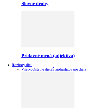
Slovné druhy
Prídavné mená (adjektíva)
Rozbory diel
Všetko
Ostatné diela
Štandardizované diela