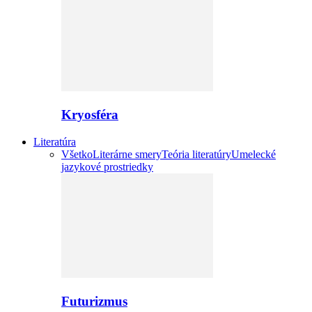
Kryosféra
Literatúra
Všetko
Literárne smery
Teória literatúry
Umelecké
jazykové prostriedky
Futurizmus