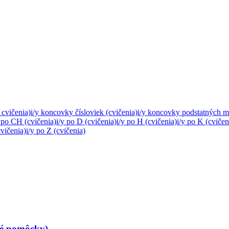
 cvičenia)
i/y koncovky čísloviek (cvičenia)
i/y koncovky podstatných mi
y po CH (cvičenia)
i/y po D (cvičenia)
i/y po H (cvičenia)
i/y po K (cvičen
cvičenia)
i/y po Z (cvičenia)
né pomôcky)