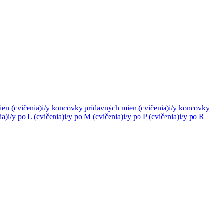
en (cvičenia)
i/y koncovky prídavných mien (cvičenia)
i/y koncovky
ia)
i/y po L (cvičenia)
i/y po M (cvičenia)
i/y po P (cvičenia)
i/y po R