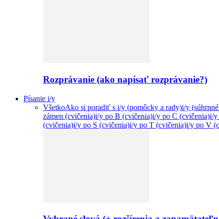
Rozprávanie (ako napísať rozprávanie?)
Písanie i/y
Všetko
Ako si poradiť s i/y (pomôcky a rady)
i/y (súhrnné
zámen (cvičenia)
i/y po B (cvičenia)
i/y po C (cvičenia)
i/
(cvičenia)
i/y po S (cvičenia)
i/y po T (cvičenia)
i/y po V (
Vybrané slová (+ rozšírenia a zapamätateľ