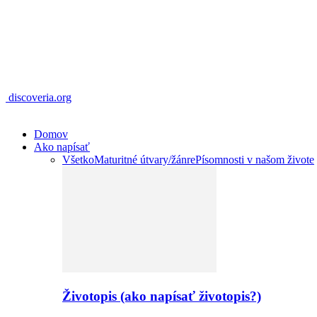
discoveria.org
Domov
Ako napísať
Všetko
Maturitné útvary/žánre
Písomnosti v našom živote
Životopis (ako napísať životopis?)