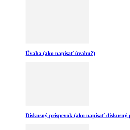
Úvaha (ako napísať úvahu?)
Diskusný príspevok (ako napísať diskusný 