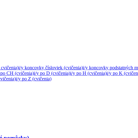
 cvičenia)
i/y koncovky čísloviek (cvičenia)
i/y koncovky podstatných mi
y po CH (cvičenia)
i/y po D (cvičenia)
i/y po H (cvičenia)
i/y po K (cvičen
cvičenia)
i/y po Z (cvičenia)
né pomôcky)