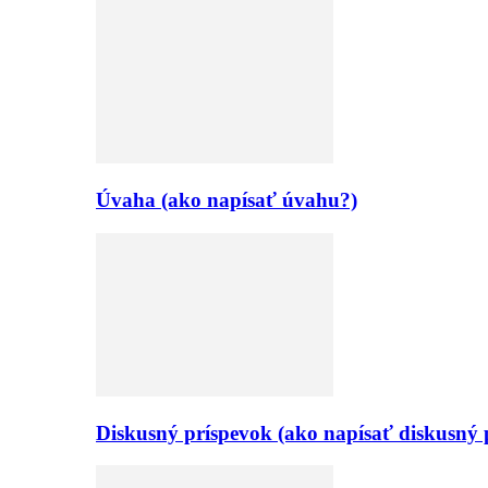
Úvaha (ako napísať úvahu?)
Diskusný príspevok (ako napísať diskusný 