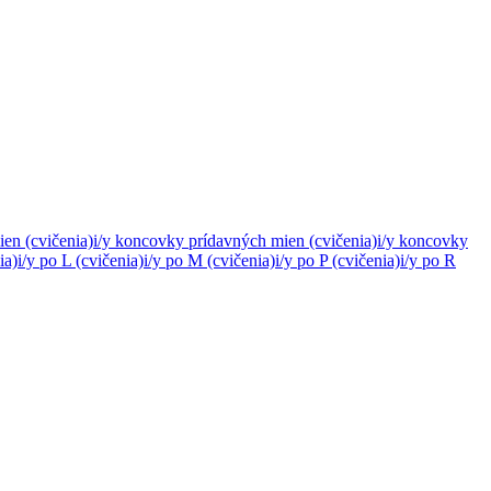
en (cvičenia)
i/y koncovky prídavných mien (cvičenia)
i/y koncovky
ia)
i/y po L (cvičenia)
i/y po M (cvičenia)
i/y po P (cvičenia)
i/y po R