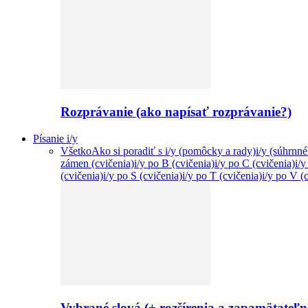
Rozprávanie (ako napísať rozprávanie?)
Písanie i/y
Všetko
Ako si poradiť s i/y (pomôcky a rady)
i/y (súhrnné
zámen (cvičenia)
i/y po B (cvičenia)
i/y po C (cvičenia)
i/
(cvičenia)
i/y po S (cvičenia)
i/y po T (cvičenia)
i/y po V (
Vybrané slová (+ rozšírenia a zapamätateľ