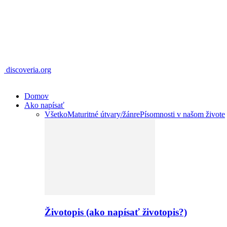
discoveria.org
Domov
Ako napísať
Všetko
Maturitné útvary/žánre
Písomnosti v našom živote
Životopis (ako napísať životopis?)