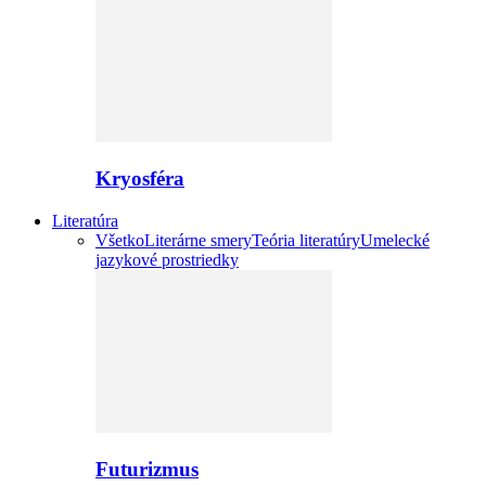
Kryosféra
Literatúra
Všetko
Literárne smery
Teória literatúry
Umelecké
jazykové prostriedky
Futurizmus