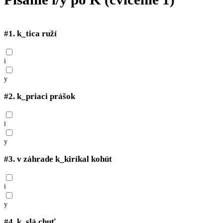
#1.
k_tica ruží
i
y
#2.
k_priaci prášok
i
y
#3.
v záhrade k_kiríkal kohút
i
y
#4.
k_slá chuť