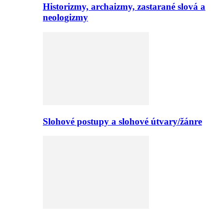
Historizmy, archaizmy, zastarané slová a
neologizmy
Slohové postupy a slohové útvary/žánre