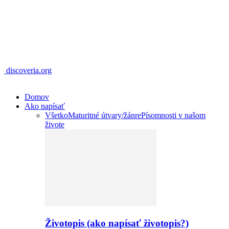
discoveria.org
Domov
Ako napísať
Všetko
Maturitné útvary/žánre
Písomnosti v našom
živote
Životopis (ako napísať životopis?)