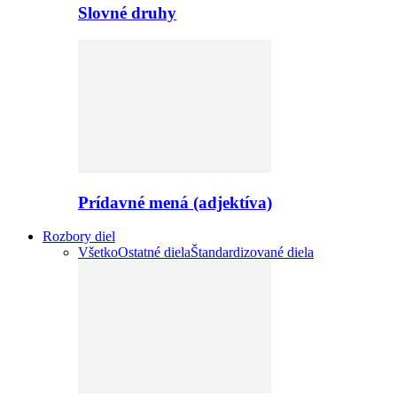
Slovné druhy
Prídavné mená (adjektíva)
Rozbory diel
Všetko
Ostatné diela
Štandardizované diela