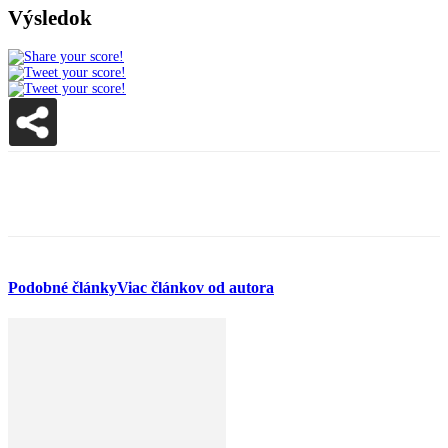
Výsledok
Facebook
WhatsApp
Podobné články
Viac článkov od autora