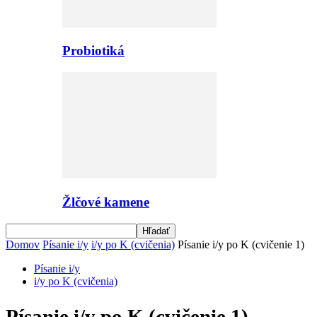
Probiotiká
Žlčové kamene
Domov
Písanie i/y
i/y po K (cvičenia)
Písanie i/y po K (cvičenie 1)
Písanie i/y
i/y po K (cvičenia)
Písanie i/y po K (cvičenie 1)