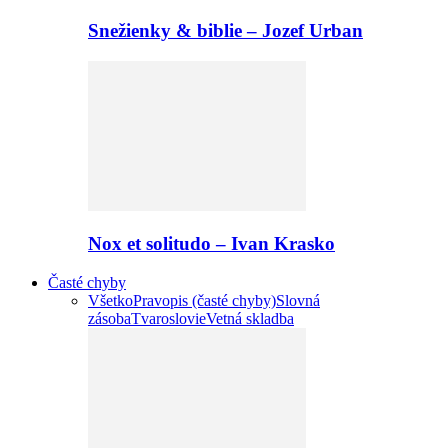
Snežienky & biblie – Jozef Urban
Nox et solitudo – Ivan Krasko
Časté chyby
Všetko
Pravopis (časté chyby)
Slovná
zásoba
Tvaroslovie
Vetná skladba