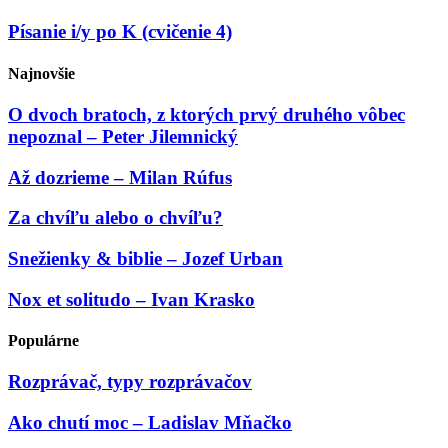
Písanie i/y po K (cvičenie 4)
Najnovšie
O dvoch bratoch, z ktorých prvý druhého vôbec
nepoznal – Peter Jilemnický
Až dozrieme – Milan Rúfus
Za chvíľu alebo o chvíľu?
Snežienky & biblie – Jozef Urban
Nox et solitudo – Ivan Krasko
Populárne
Rozprávač, typy rozprávačov
Ako chutí moc – Ladislav Mňačko