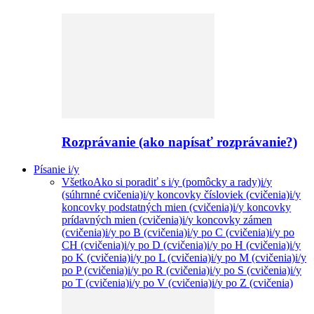
Rozprávanie (ako napísať rozprávanie?)
Písanie i/y
Všetko
Ako si poradiť s i/y (pomôcky a rady)
i/y
(súhrnné cvičenia)
i/y koncovky čísloviek (cvičenia)
i/y
koncovky podstatných mien (cvičenia)
i/y koncovky
prídavných mien (cvičenia)
i/y koncovky zámen
(cvičenia)
i/y po B (cvičenia)
i/y po C (cvičenia)
i/y po
CH (cvičenia)
i/y po D (cvičenia)
i/y po H (cvičenia)
i/y
po K (cvičenia)
i/y po L (cvičenia)
i/y po M (cvičenia)
i/y
po P (cvičenia)
i/y po R (cvičenia)
i/y po S (cvičenia)
i/y
po T (cvičenia)
i/y po V (cvičenia)
i/y po Z (cvičenia)