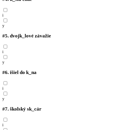
i
y
#5.
dvojk_lové závažie
i
y
#6.
išiel do k_na
i
y
#7.
školský sk_cár
i