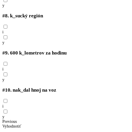
y
#8.
k_sucký región
i
y
#9.
600 k_lometrov za hodinu
i
y
#10.
nak_dal hnoj na voz
i
y
Previous
Vyhodnotiť