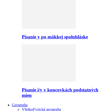
Písanie y po mäkkej spoluhláske
Písanie i/y v koncovkách podstatných
mien
Geografia
Všetko
Fyzická geografia