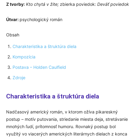
Z tvorby:
Kto chytá v žite;
zbierka poviedok:
Deväť poviedok
Útvar:
psychologický román
Obsah
Charakteristika a štruktúra diela
Kompozícia
Postava – Holden Caulfield
Zdroje
Charakteristika a štruktúra diela
Nadčasový americký román, v ktorom ožíva pikareskný
postup – motív putovania, striedanie miesta deja, stretávanie
mnohých ľudí, prítomnosť humoru. Rovnaký postup bol
využitý vo viacerých amerických literárnych dielach z konca