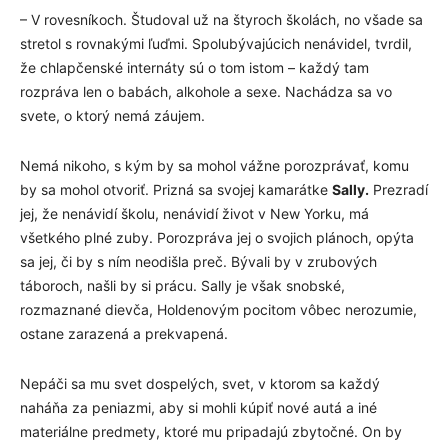
– V rovesníkoch. Študoval už na štyroch školách, no všade sa
stretol s rovnakými ľuďmi. Spolubývajúcich nenávidel, tvrdil,
že chlapčenské internáty sú o tom istom – každý tam
rozpráva len o babách, alkohole a sexe. Nachádza sa vo
svete, o ktorý nemá záujem.
Nemá nikoho, s kým by sa mohol vážne porozprávať, komu
by sa mohol otvoriť. Prizná sa svojej kamarátke
Sally.
Prezradí
jej, že nenávidí školu, nenávidí život v New Yorku, má
všetkého plné zuby. Porozpráva jej o svojich plánoch, opýta
sa jej, či by s ním neodišla preč. Bývali by v zrubových
táboroch, našli by si prácu. Sally je však snobské,
rozmaznané dievča, Holdenovým pocitom vôbec nerozumie,
ostane zarazená a prekvapená.
Nepáči sa mu svet dospelých, svet, v ktorom sa každý
naháňa za peniazmi, aby si mohli kúpiť nové autá a iné
materiálne predmety, ktoré mu pripadajú zbytočné. On by