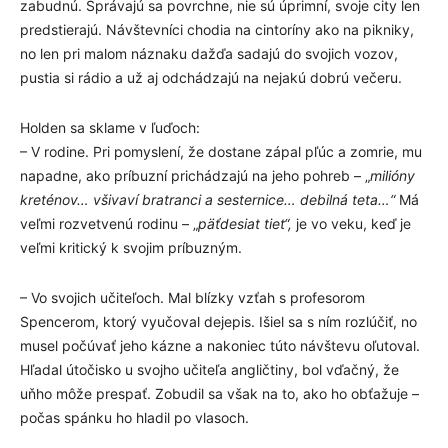
zabudnú. Správajú sa povrchne, nie sú úprimní, svoje city len
predstierajú. Návštevníci chodia na cintoríny ako na pikniky,
no len pri malom náznaku dažďa sadajú do svojich vozov,
pustia si rádio a už aj odchádzajú na nejakú dobrú večeru.
Holden sa sklame v ľuďoch:
– V rodine. Pri pomyslení, že dostane zápal pľúc a zomrie, mu
napadne, ako príbuzní prichádzajú na jeho pohreb – „
milióny
kreténov… všivaví bratranci a sesternice… debilná teta…“
Má
veľmi rozvetvenú rodinu – „
päťdesiat tiet“,
je vo veku, keď je
veľmi kritický k svojim príbuzným.
– Vo svojich učiteľoch. Mal blízky vzťah s profesorom
Spencerom, ktorý vyučoval dejepis. Išiel sa s ním rozlúčiť, no
musel počúvať jeho kázne a nakoniec túto návštevu oľutoval.
Hľadal útočisko u svojho učiteľa angličtiny, bol vďačný, že
uňho môže prespať. Zobudil sa však na to, ako ho obťažuje –
počas spánku ho hladil po vlasoch.