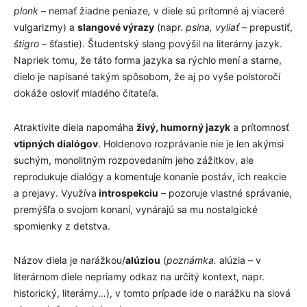
plonk –
nemať žiadne peniaze
,
v diele sú prítomné aj viaceré
vulgarizmy) a
slangové výrazy
(napr.
psina, vyliať
– prepustiť,
štigro
– šťastie). Študentský slang povýšil na literárny jazyk.
Napriek tomu, že táto forma jazyka sa rýchlo mení a starne,
dielo je napísané takým spôsobom, že aj po vyše polstoročí
dokáže osloviť mladého čitateľa.
Atraktivite diela napomáha
živý, humorný jazyk
a prítomnosť
vtipných dialógov
. Holdenovo rozprávanie nie je len akýmsi
suchým, monolitným rozpovedaním jeho zážitkov, ale
reprodukuje dialógy a komentuje konanie postáv, ich reakcie
a prejavy. Využíva
introspekciu
– pozoruje vlastné správanie,
premýšľa o svojom konaní, vynárajú sa mu nostalgické
spomienky z detstva.
Názov diela je narážkou/
alúziou
(
poznámka.
alúzia – v
literárnom diele nepriamy odkaz na určitý kontext, napr.
historický, literárny…), v tomto prípade ide o narážku na slová