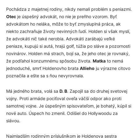
Pochádza z majetnej rodiny, nikdy nemali problém s peniazmi.
Otec
je úspešný advokát, no nie je preňho vzorom. Byť
advokátom ho neláka, môže to byť zmysluplná práca, ak
niekto zachraňuje životy nevinných ľudí. Holden si však myslí,
že advokáti nič také nerobia. Advokáti zarábajú veľké
peniaze, kupujú si autá, hrajú golf, túžia po sláve a pozornosti
novinárov. Holden má strach, bojí sa, že jeho otec je rovnaký,
že podľahol konzumnému spôsobu života.
Matka
to nemá
jednoduché, smrť Holdenovho brata
Allieho
ju výrazne citovo
poznačila a ešte sa s ňou nevyrovnala.
Má jedného brata, volá sa
D. B
. Zapojil sa do druhej svetovej
vojny. Proti armáde pociťoval oveľa väčší odpor ako proti
samotnej vojne. Je úspešným spisovateľom, je bohatý, kúpil si
nové auto. Úspech ho zmenil. Odišiel do Hollywoodu za
slávou.
Najmladším rodinným príslušníkom je Holdenova sestra