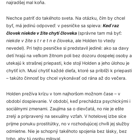
najradšej mal koňa.
Nechce patriť do takéhoto sveta. Na otázku, čím by chcel
byť, má jedinú odpoveď: v pesničke sa spieva:
Keď raz
človek niekde v žite chytí človeka
(správne tam má byť:
niekde v žite s t r e t n e človeka
, ale Holden to vtedy
nevedel). Pri tejto pesničke si predstavil jediné: ako sa davy
detí hrajú na veľkom žitnom poli bez dozoru dospelej osoby a
utekajú k strašnej priepasti, kde stojí Holden a jeho úlohou je
chytiť ich. Musí chytiť každé dieťa, ktoré sa priblíži k priepasti
– takúto činnosť by chcel vykonávať od rána až do večera.
Holden prežíva krízu v tom najhoršom možnom čase – v
období dospievanie. V období, keď prechádza psychickými i
sociálnymi zmenami. Zaujíma sa o dievčatá, no nie je ešte
zrelý a pripravený na sexuálny vzťah. V hotelovej izbe síce
prijme ponuku prostitútky, no v rozhodujúcej chvíli jej služby
odmietne. Nie je schopný takéhoto spojenia bez lásky, bez
toho, aby tú osobu miloval.