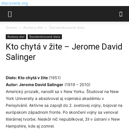
discoveria.org
Domov
Rozbory diel
Štandardizované diela
Rozbory diel
Štandardizované diela
Kto chytá v žite – Jerome David
Salinger
Dielo: Kto chytá v žite
(1951)
Autor: Jerome David Salinger
(1919 – 2010)
Americký prozaik, narodil sa v New Yorku. Študoval na New
York University a absolvoval aj vojenskú akadémiu v
Pensylvánii. Aktívne sa zapojil do 2. svetovej vojny, bojoval na
európskom západnom fronte. Po skončení vojny sa venoval
literárnej tvorbe. Neskôr nič nepublikoval, žil v ústraní v New
Hampshire, kde aj zomrel.