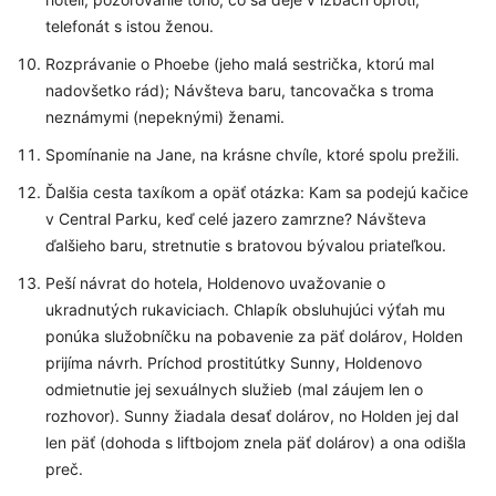
telefonát s istou ženou.
Rozprávanie o Phoebe (jeho malá sestrička, ktorú mal
nadovšetko rád); Návšteva baru, tancovačka s troma
neznámymi (nepeknými) ženami.
Spomínanie na Jane, na krásne chvíle, ktoré spolu prežili.
Ďalšia cesta taxíkom a opäť otázka: Kam sa podejú kačice
v Central Parku, keď celé jazero zamrzne? Návšteva
ďalšieho baru, stretnutie s bratovou bývalou priateľkou.
Peší návrat do hotela, Holdenovo uvažovanie o
ukradnutých rukaviciach. Chlapík obsluhujúci výťah mu
ponúka služobníčku na pobavenie za päť dolárov, Holden
prijíma návrh. Príchod prostitútky Sunny, Holdenovo
odmietnutie jej sexuálnych služieb (mal záujem len o
rozhovor). Sunny žiadala desať dolárov, no Holden jej dal
len päť (dohoda s liftbojom znela päť dolárov) a ona odišla
preč.