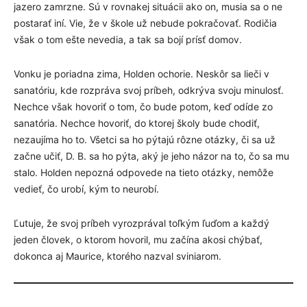
jazero zamrzne. Sú v rovnakej situácii ako on, musia sa o ne
postarať iní. Vie, že v škole už nebude pokračovať. Rodičia
však o tom ešte nevedia, a tak sa bojí prísť domov.
Vonku je poriadna zima, Holden ochorie. Neskôr sa lieči v
sanatóriu, kde rozpráva svoj príbeh, odkrýva svoju minulosť.
Nechce však hovoriť o tom, čo bude potom, keď odíde zo
sanatória. Nechce hovoriť, do ktorej školy bude chodiť,
nezaujíma ho to. Všetci sa ho pýtajú rôzne otázky, či sa už
začne učiť, D. B. sa ho pýta, aký je jeho názor na to, čo sa mu
stalo. Holden nepozná odpovede na tieto otázky, nemôže
vedieť, čo urobí, kým to neurobí.
Ľutuje, že svoj príbeh vyrozprával toľkým ľuďom a každý
jeden človek, o ktorom hovoril, mu začína akosi chýbať,
dokonca aj Maurice, ktorého nazval sviniarom.