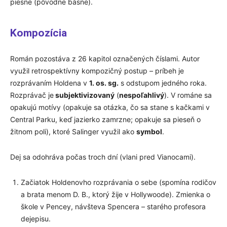
piesne (pôvodne básne).
Kompozícia
Román pozostáva z 26 kapitol označených číslami. Autor
využil retrospektívny kompozičný postup – príbeh je
rozprávaním Holdena v
1. os. sg.
s odstupom jedného roka.
Rozprávač je
subjektivizovaný
(
nespoľahlivý
). V románe sa
opakujú motívy (opakuje sa otázka, čo sa stane s kačkami v
Central Parku, keď jazierko zamrzne; opakuje sa pieseň o
žitnom poli), ktoré Salinger využil ako
symbol
.
Dej sa odohráva počas troch dní (vlani pred Vianocami).
Začiatok Holdenovho rozprávania o sebe (spomína rodičov
a brata menom D. B., ktorý žije v Hollywoode). Zmienka o
škole v Pencey, návšteva Spencera – starého profesora
dejepisu.