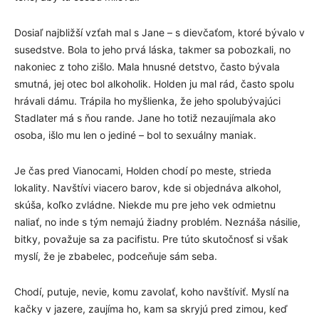
Dosiaľ najbližší vzťah mal s Jane – s dievčaťom, ktoré bývalo v
susedstve. Bola to jeho prvá láska, takmer sa pobozkali, no
nakoniec z toho zišlo. Mala hnusné detstvo, často bývala
smutná, jej otec bol alkoholik. Holden ju mal rád, často spolu
hrávali dámu. Trápila ho myšlienka, že jeho spolubývajúci
Stadlater má s ňou rande. Jane ho totiž nezaujímala ako
osoba, išlo mu len o jediné – bol to sexuálny maniak.
Je čas pred Vianocami, Holden chodí po meste, strieda
lokality. Navštívi viacero barov, kde si objednáva alkohol,
skúša, koľko zvládne. Niekde mu pre jeho vek odmietnu
naliať, no inde s tým nemajú žiadny problém. Neznáša násilie,
bitky, považuje sa za pacifistu. Pre túto skutočnosť si však
myslí, že je zbabelec, podceňuje sám seba.
Chodí, putuje, nevie, komu zavolať, koho navštíviť. Myslí na
kačky v jazere, zaujíma ho, kam sa skryjú pred zimou, keď