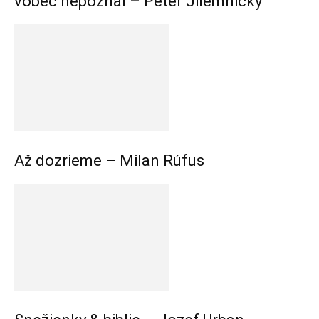
vôbec nepoznal – Peter Jilemnický
Až dozrieme – Milan Rúfus