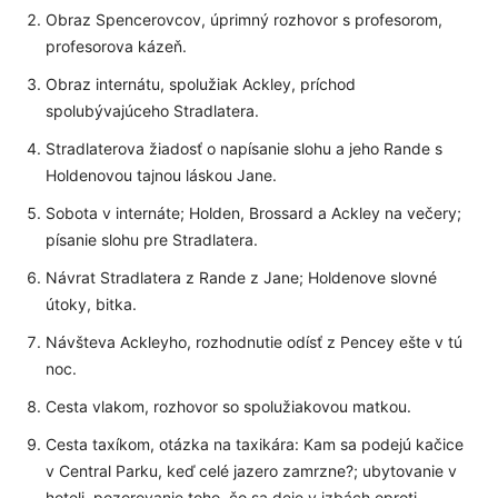
Obraz Spencerovcov, úprimný rozhovor s profesorom,
profesorova kázeň.
Obraz internátu, spolužiak Ackley, príchod
spolubývajúceho Stradlatera.
Stradlaterova žiadosť o napísanie slohu a jeho Rande s
Holdenovou tajnou láskou Jane.
Sobota v internáte; Holden, Brossard a Ackley na večery;
písanie slohu pre Stradlatera.
Návrat Stradlatera z Rande z Jane; Holdenove slovné
útoky, bitka.
Návšteva Ackleyho, rozhodnutie odísť z Pencey ešte v tú
noc.
Cesta vlakom, rozhovor so spolužiakovou matkou.
Cesta taxíkom, otázka na taxikára: Kam sa podejú kačice
v Central Parku, keď celé jazero zamrzne?; ubytovanie v
hoteli, pozorovanie toho, čo sa deje v izbách oproti,