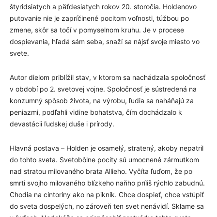
štyridsiatych a päťdesiatych rokov 20. storočia. Holdenovo
putovanie nie je zapríčinené pocitom voľnosti, túžbou po
zmene, skôr sa točí v pomyselnom kruhu. Je v procese
dospievania, hľadá sám seba, snaží sa nájsť svoje miesto vo
svete.
Autor dielom priblížil stav, v ktorom sa nachádzala spoločnosť
v období po 2. svetovej vojne. Spoločnosť je sústredená na
konzumný spôsob života, na výrobu, ľudia sa naháňajú za
peniazmi, podľahli vidine bohatstva, čím dochádzalo k
devastácii ľudskej duše i prírody.
Hlavná postava – Holden je osamelý, stratený, akoby nepatril
do tohto sveta. Svetobôlne pocity sú umocnené zármutkom
nad stratou milovaného brata Allieho. Vyčíta ľuďom, že po
smrti svojho milovaného blízkeho naňho príliš rýchlo zabudnú.
Chodia na cintoríny ako na piknik. Chce dospieť, chce vstúpiť
do sveta dospelých, no zároveň ten svet nenávidí. Sklame sa