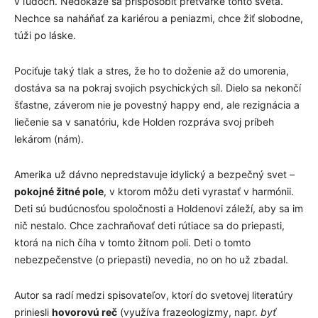
v ľuďoch. Nedokáže sa prispôsobiť pretvárke tohto sveta.
Nechce sa naháňať za kariérou a peniazmi, chce žiť slobodne,
túži po láske.
Pociťuje taký tlak a stres, že ho to doženie až do umorenia,
dostáva sa na pokraj svojich psychických síl. Dielo sa nekončí
šťastne, záverom nie je povestný happy end, ale rezignácia a
liečenie sa v sanatóriu, kde Holden rozpráva svoj príbeh
lekárom (nám).
Amerika už dávno nepredstavuje idylický a bezpečný svet –
pokojné žitné pole
, v ktorom môžu deti vyrastať v harmónii.
Deti sú budúcnosťou spoločnosti a Holdenovi záleží, aby sa im
nič nestalo. Chce zachraňovať deti rútiace sa do priepasti,
ktorá na nich číha v tomto žitnom poli. Deti o tomto
nebezpečenstve (o priepasti) nevedia, no on ho už zbadal.
Autor sa radí medzi spisovateľov, ktorí do svetovej literatúry
priniesli
hovorov
ú reč
(využíva frazeologizmy, napr.
byť