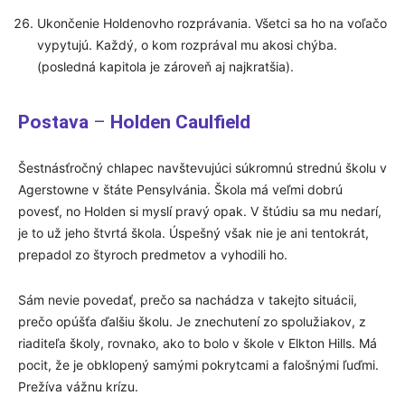
Ukončenie Holdenovho rozprávania. Všetci sa ho na voľačo
vypytujú. Každý, o kom rozprával mu akosi chýba.
(posledná kapitola je zároveň aj najkratšia).
Postava
–
Holden Caulfield
Šestnásťročný chlapec navštevujúci súkromnú strednú školu v
Agerstowne v štáte Pensylvánia. Škola má veľmi dobrú
povesť, no Holden si myslí pravý opak. V štúdiu sa mu nedarí,
je to už jeho štvrtá škola. Úspešný však nie je ani tentokrát,
prepadol zo štyroch predmetov a vyhodili ho.
Sám nevie povedať, prečo sa nachádza v takejto situácii,
prečo opúšťa ďalšiu školu. Je znechutení zo spolužiakov, z
riaditeľa školy, rovnako, ako to bolo v škole v Elkton Hills. Má
pocit, že je obklopený samými pokrytcami a falošnými ľuďmi.
Prežíva vážnu krízu.