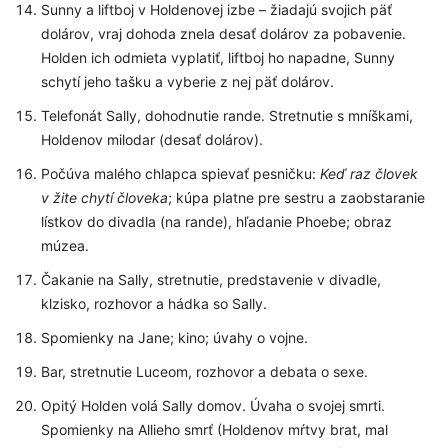
Sunny a liftboj v Holdenovej izbe – žiadajú svojich päť
dolárov, vraj dohoda znela desať dolárov za pobavenie.
Holden ich odmieta vyplatiť, liftboj ho napadne, Sunny
schytí jeho tašku a vyberie z nej päť dolárov.
Telefonát Sally, dohodnutie rande. Stretnutie s mníškami,
Holdenov milodar (desať dolárov).
Počúva malého chlapca spievať pesničku:
Keď raz človek
v žite chytí človeka
; kúpa platne pre sestru a zaobstaranie
lístkov do divadla (na rande), hľadanie Phoebe; obraz
múzea.
Čakanie na Sally, stretnutie, predstavenie v divadle,
klzisko, rozhovor a hádka so Sally.
Spomienky na Jane; kino; úvahy o vojne.
Bar, stretnutie Luceom, rozhovor a debata o sexe.
Opitý Holden volá Sally domov. Úvaha o svojej smrti.
Spomienky na Allieho smrť (Holdenov mŕtvy brat, mal