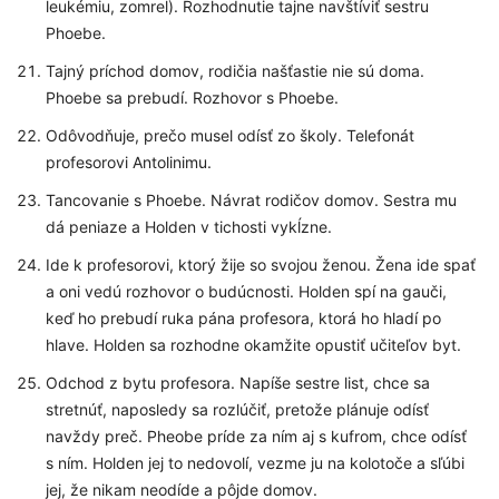
leukémiu, zomrel). Rozhodnutie tajne navštíviť sestru
Phoebe.
Tajný príchod domov, rodičia našťastie nie sú doma.
Phoebe sa prebudí. Rozhovor s Phoebe.
Odôvodňuje, prečo musel odísť zo školy. Telefonát
profesorovi Antolinimu.
Tancovanie s Phoebe. Návrat rodičov domov. Sestra mu
dá peniaze a Holden v tichosti vykĺzne.
Ide k profesorovi, ktorý žije so svojou ženou. Žena ide spať
a oni vedú rozhovor o budúcnosti. Holden spí na gauči,
keď ho prebudí ruka pána profesora, ktorá ho hladí po
hlave. Holden sa rozhodne okamžite opustiť učiteľov byt.
Odchod z bytu profesora. Napíše sestre list, chce sa
stretnúť, naposledy sa rozlúčiť, pretože plánuje odísť
navždy preč. Pheobe príde za ním aj s kufrom, chce odísť
s ním. Holden jej to nedovolí, vezme ju na kolotoče a sľúbi
jej, že nikam neodíde a pôjde domov.