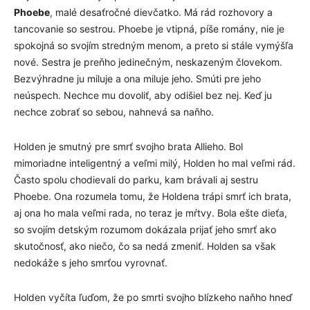
Phoebe
, malé desaťročné dievčatko. Má rád rozhovory a
tancovanie so sestrou. Phoebe je vtipná, píše romány, nie je
spokojná so svojím stredným menom, a preto si stále vymýšľa
nové. Sestra je preňho jedinečným, neskazeným človekom.
Bezvýhradne ju miluje a ona miluje jeho. Smúti pre jeho
neúspech. Nechce mu dovoliť, aby odišiel bez nej. Keď ju
nechce zobrať so sebou, nahnevá sa naňho.
Holden je smutný pre smrť svojho brata Allieho. Bol
mimoriadne inteligentný a veľmi milý, Holden ho mal veľmi rád.
Často spolu chodievali do parku, kam brávali aj sestru
Phoebe. Ona rozumela tomu, že Holdena trápi smrť ich brata,
aj ona ho mala veľmi rada, no teraz je mŕtvy. Bola ešte dieťa,
so svojím detským rozumom dokázala prijať jeho smrť ako
skutočnosť, ako niečo, čo sa nedá zmeniť. Holden sa však
nedokáže s jeho smrťou vyrovnať.
Holden vyčíta ľuďom, že po smrti svojho blízkeho naňho hneď